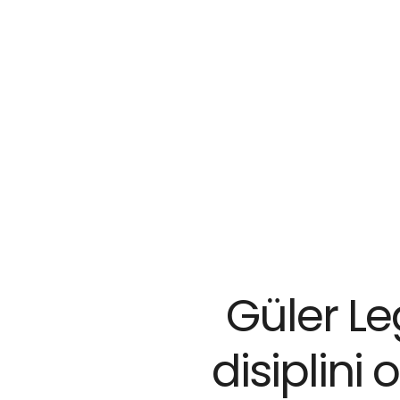
Eğitimler
Turnuvalar
Saha Yen
Güler Le
disiplini