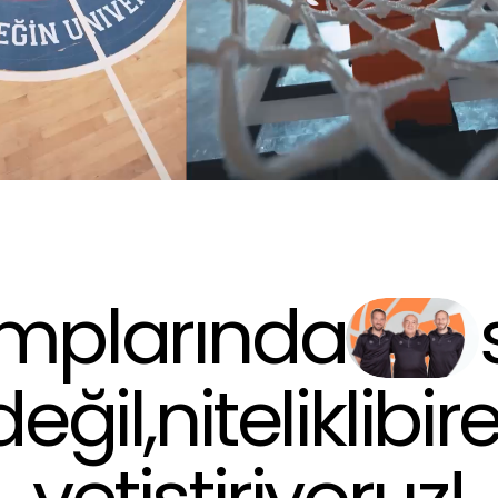
mplarında
değil,
nitelikli
bire