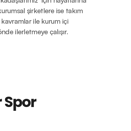
kadaşlarımız  için hayatlarına 
urumsal şirketlere ise takım 
i kavramlar ile kurum içi 
önde ilerletmeye çalışır.
 Spor 