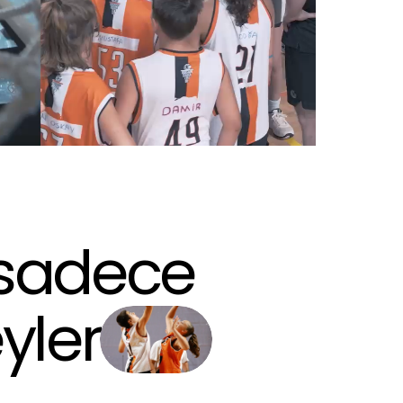
sadece
yler