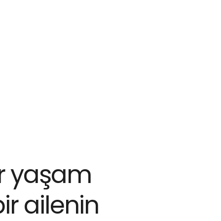
ncele!
r yaşam 
r ailenin 