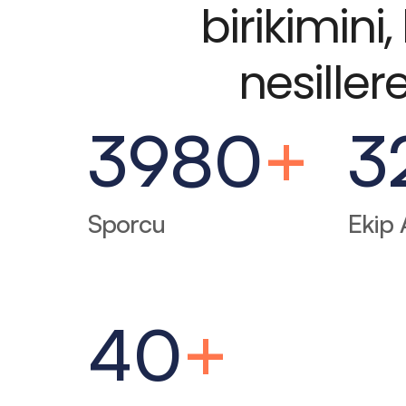
birikimini
nesiller
3980
+
3
Sporcu
Ekip 
40
+