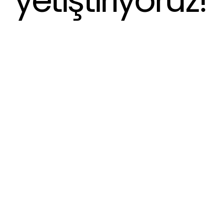
yetiştiriyoruz!
az Kampı