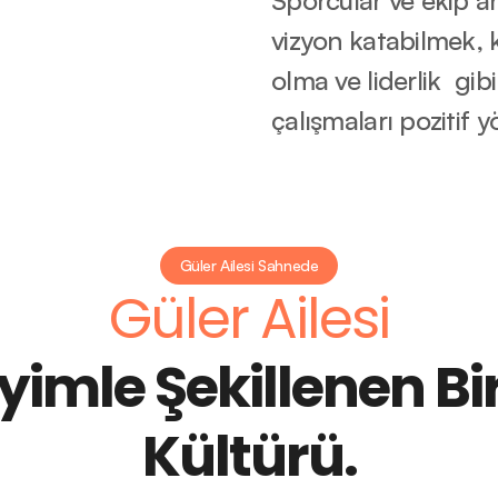
Sporcular ve ekip ar
vizyon katabilmek, k
olma ve liderlik  gib
çalışmaları pozitif y
Güler Ailesi Sahnede
Güler Ailesi
imle Şekillenen Bir
Kültürü.