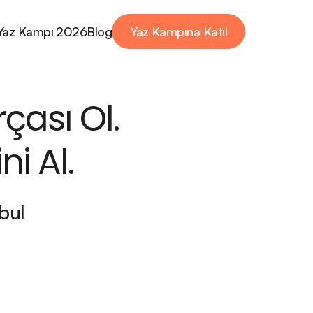
Yaz Kampı 2026
Blog
Yaz Kampına Katıl
Yaz Kampına Katıl
sı Ol.  
i Al.
bul