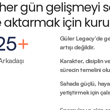
, her gün gelişmeyi s
e aktarmak için kur
25
+
Güler Legacy’de gel
artışı değildir.
Arkadaşı
Karakter, disiplin v
sürecin temelini ol
Sahada güçlü, hayatt
yetiştirmek için çalış