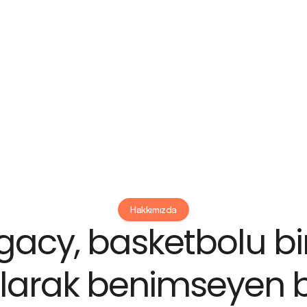
Kamplarımızı İ
ileme
Hakkımızda
gacy, basketbolu bi
 olarak benimseyen bi