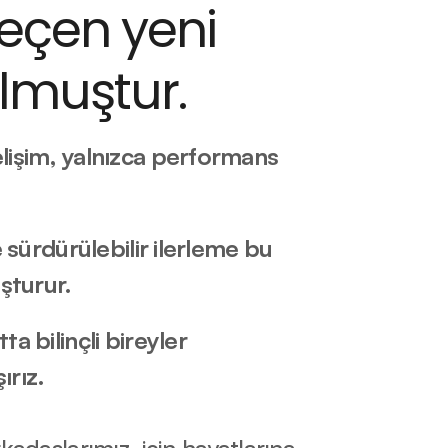
eçen yeni 
ulmuştur.
işim, yalnızca performans 
e sürdürülebilir ilerleme bu 
uşturur.
a bilinçli bireyler 
ırız.